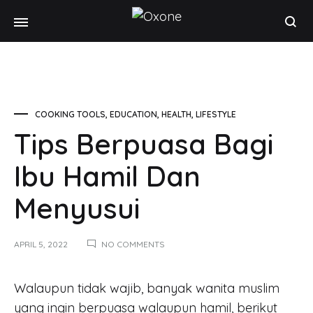
Oxone
Chef
at
your
home
COOKING TOOLS
,
EDUCATION
,
HEALTH
,
LIFESTYLE
Tips Berpuasa Bagi
Ibu Hamil Dan
Menyusui
APRIL 5, 2022
NO COMMENTS
Walaupun tidak wajib, banyak wanita muslim
yang ingin berpuasa walaupun hamil, berikut