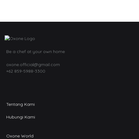
Be a chef at your own home
oxone.official@gmail.com
+62 859-5988-3300
Tentang Kami
Hubungi Kami
Oxone World