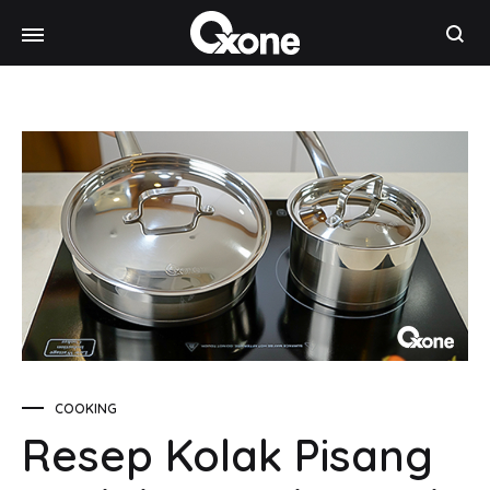
Oxone
Chef
at
your
home
COOKING
Resep Kolak Pisang