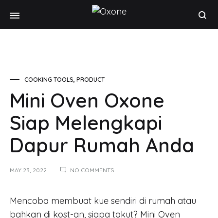
Oxone
Chef
at
your
home
COOKING TOOLS
,
PRODUCT
Mini Oven Oxone
Siap Melengkapi
Dapur Rumah Anda
MAY 23, 2022
NO COMMENTS
Mencoba membuat kue sendiri di rumah atau
bahkan di kost-an, siapa takut? Mini Oven