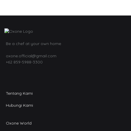
Be a chef at your own home
oxone.official@gmail.com
+62 859-5988-3300
Tentang Kami
Hubungi Kami
Oxone World