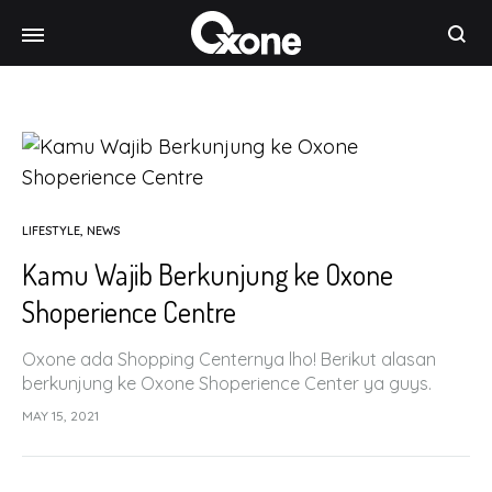
Oxone
Chef
at
your
home
LIFESTYLE
,
NEWS
Kamu Wajib Berkunjung ke Oxone
Shoperience Centre
Oxone ada Shopping Centernya lho! Berikut alasan
berkunjung ke Oxone Shoperience Center ya guys.
Tetap ingat patuhi protokol kesehatan ya!
MAY 15, 2021