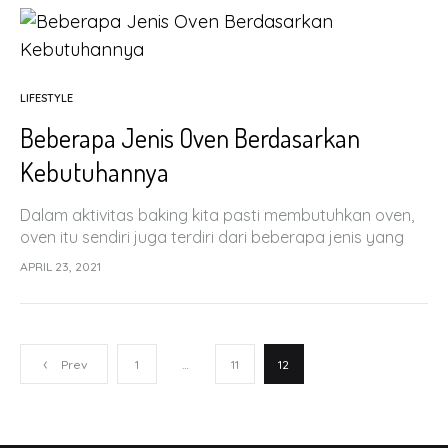
LIFESTYLE
Beberapa Jenis Oven Berdasarkan
Kebutuhannya
Dalam aktivitas baking kita pasti membutuhkan oven,
oven itu sendiri juga terdiri dari beberapa jenis yang
memiliki perbedaannya masing-masing walaupun
APRIL 23, 2021
memiliki fungsi yang sama lho!
Prev
1
…
11
12