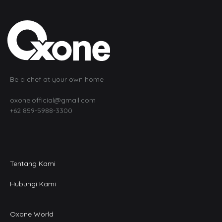
Be a chef at your own home
oxone.official@gmail.com
+62 859-5988-3300
Tentang Kami
Hubungi Kami
Oxone World