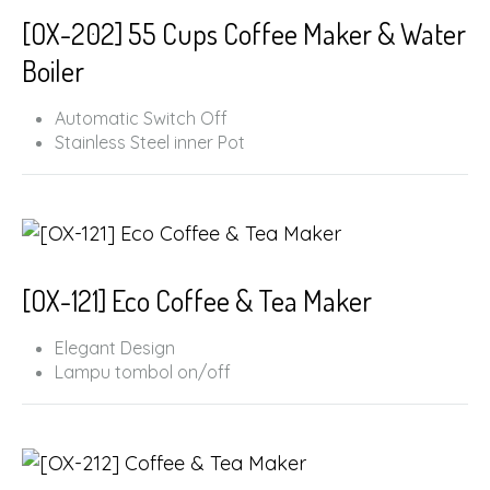
[OX-202] 55 Cups Coffee Maker & Water
Boiler
Automatic Switch Off
Stainless Steel inner Pot
Removable Coffee Filter
Keep Warm Function
Stainless Steel Body
[OX-121] Eco Coffee & Tea Maker
Elegant Design
Lampu tombol on/off
Penyaring tetap
Katup anti bocor
Tekanan pengukur air
Kapasitas 1.25 L