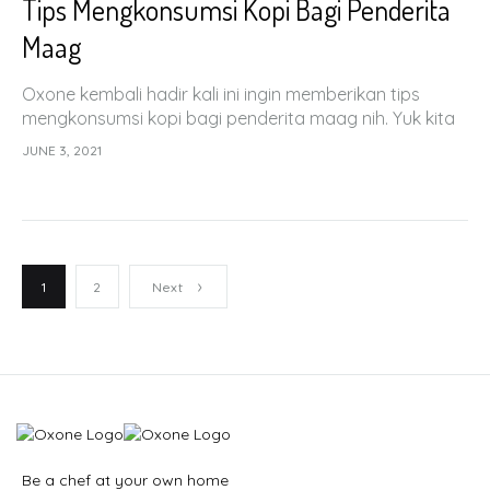
Tips Mengkonsumsi Kopi Bagi Penderita
Maag
Oxone kembali hadir kali ini ingin memberikan tips
mengkonsumsi kopi bagi penderita maag nih. Yuk kita
simak apa aja tipsnya!
JUNE 3, 2021
1
2
Next
Be a chef at your own home