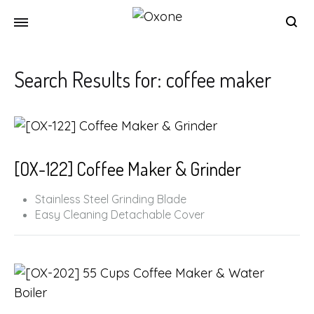
Oxone
Chef
at
Search Results for:
coffee maker
your
home
[OX-122] Coffee Maker & Grinder
Stainless Steel Grinding Blade
Easy Cleaning Detachable Cover
Coarse & Fine Grind Brew / Powder Direct Brew
Selection
Durable Glass Carafe
Warming Plate
33x30x22
4 KG