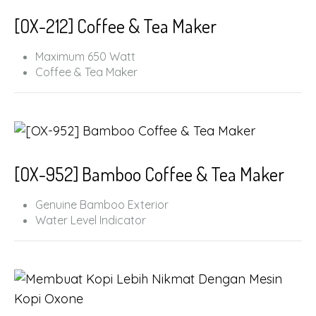
500 Watt
[OX-212] Coffee & Tea Maker
Maximum 650 Watt
Coffee & Tea Maker
Warmer Function
Liter Indicator
Elegant Design
[OX-952] Bamboo Coffee & Tea Maker
Genuine Bamboo Exterior
Water Level Indicator
Auto – Reheat Function
Max. 12 Cups Serving
Timer and Clock Feature
Auto – Reheat Function