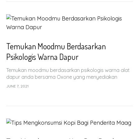
Temukan Moodmu Berdasarkan
Psikologis Warna Dapur
Temukan moodmu berdasarkan psikologis warna alat
dapur anda bersama Oxone yang menyediakan
produk dengan berbagai macam warna unik untuk
JUNE 7, 2021
anda.