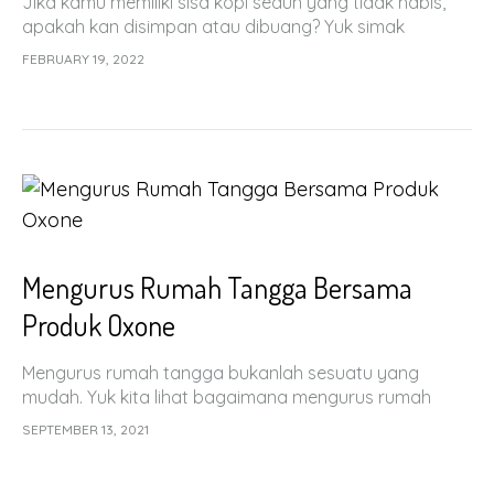
Jika kamu memiliki sisa kopi seduh yang tidak habis,
apakah kan disimpan atau dibuang? Yuk simak
penjelasan singkatnya dari Oxone
FEBRUARY 19, 2022
Mengurus Rumah Tangga Bersama
Produk Oxone
Mengurus rumah tangga bukanlah sesuatu yang
mudah. Yuk kita lihat bagaimana mengurus rumah
tangga bersama dengan produk Oxone!
SEPTEMBER 13, 2021